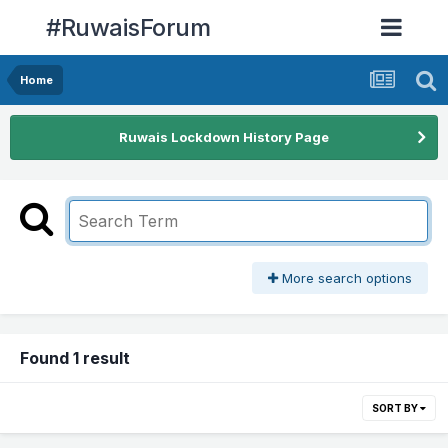
#RuwaisForum
Home
Ruwais Lockdown History Page
More search options
Found 1 result
SORT BY