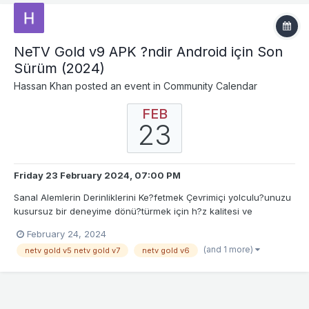
NeTV Gold v9 APK ?ndir Android için Son
Sürüm (2024)
Hassan Khan
posted an event in
Community Calendar
FEB
23
Friday 23 February 2024, 07:00 PM
Sanal Alemlerin Derinliklerini Ke?fetmek Çevrimiçi yolculu?unuzu
kusursuz bir deneyime dönü?türmek için h?z kalitesi ve
güvenilirli?in bir araya geldi?i NetVGoldv5 ça??na ho? geldiniz.
February 24, 2024
Bu k?lavuzda size NetVGoldv5'in ola?anüstü özelliklerini ve onu
(and 1 more)
netv gold v5 netv gold v7
netv gold v6
hem Android cihazlara hem de PC'lere indirmenin...